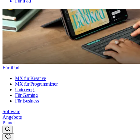
Für iPad
Für iPad
MX für Kreative
MX für Programmierer
Unterwegs
Für Gaming
Für Business
Software
Angebote
Planet