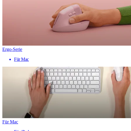
Ergo-Serie
Für Mac
Für Mac