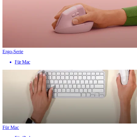
Ergo-Serie
Für Mac
Für Mac