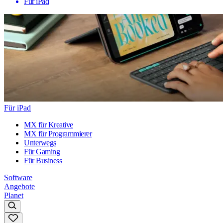
Für iPad
Für iPad
MX für Kreative
MX für Programmierer
Unterwegs
Für Gaming
Für Business
Software
Angebote
Planet