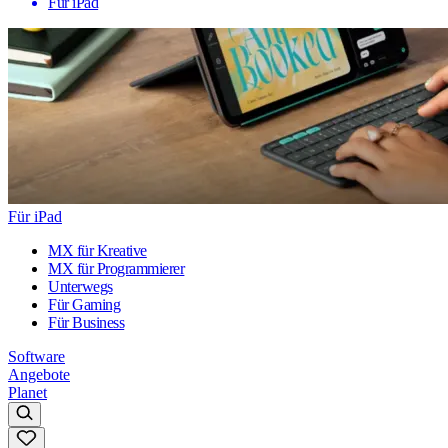
Für iPad
Für iPad
MX für Kreative
MX für Programmierer
Unterwegs
Für Gaming
Für Business
Software
Angebote
Planet