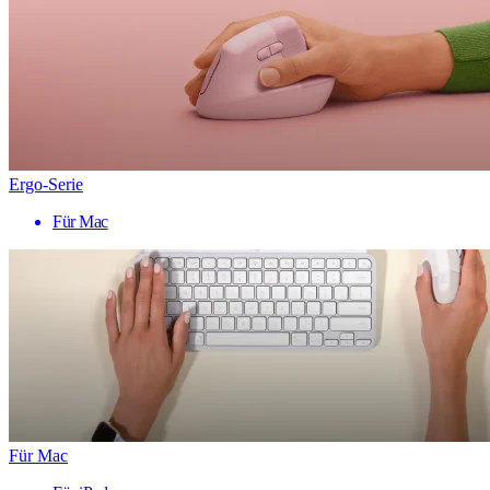
Ergo-Serie
Für Mac
Für Mac