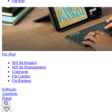
Für iPad
Für iPad
MX für Kreative
MX für Programmierer
Unterwegs
Für Gaming
Für Business
Software
Angebote
Planet