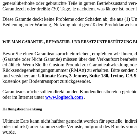
generalüberholte oder gebrauchte Teile in gutem Betriebszustand ver
Garantiezeit oder dreißig (30) Tage, je nachdem, was länger ist, oder 
Diese Garantie deckt keine Probleme oder Schäden ab, die aus (1) Un
Bedienung oder Wartung, Nutzung nicht gemäß den Produktanweisung
WIE MAN GARANTIE-, REPARATUR- UND ERSATZUNTERSTÜTZUNG 
Bevor Sie einen Garantieanspruch einreichen, empfehlen wir Ihnen, 
(Garantie oder Nicht-Garantie) müssen über den Verkaufsort bearbeit
erhältlich. Wenn Sie Ihr Custom Produkt zur Garantieabwicklung ode
Rücksendegenehmigungsnummer (RMA#) zu erhalten. Bitte senden Sie
und versichert an:
Ultimate Ears, 3 Jenner, Suite 180, Irvine, CA 
kostenlos per Bodentransport zurückgesendet.
Garantieansprüche sollten direkt an den Kundendienstbereich gericht
oder im Internet unter
www.logitech.com
.
Haftungsbeschränkung
Ultimate Ears kann nicht haftbar gemacht werden für spezielle, indir
oder indirekt) oder kommerzielle Verluste, aufgrund des Bruchs von 
wurde.