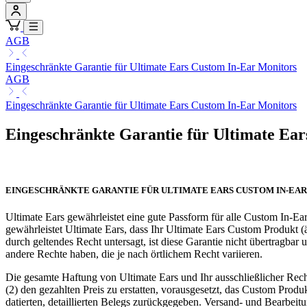
AGB
Eingeschränkte Garantie für Ultimate Ears Custom In-Ear Monitors
AGB
Eingeschränkte Garantie für Ultimate Ears Custom In-Ear Monitors
Eingeschränkte Garantie für Ultimate Ea
EINGESCHRÄNKTE GARANTIE FÜR ULTIMATE EARS CUSTOM IN-EA
Ultimate Ears gewährleistet eine gute Passform für alle Custom In-
gewährleistet Ultimate Ears, dass Ihr Ultimate Ears Custom Produkt (
durch geltendes Recht untersagt, ist diese Garantie nicht übertragba
andere Rechte haben, die je nach örtlichem Recht variieren.
Die gesamte Haftung von Ultimate Ears und Ihr ausschließlicher Rech
(2) den gezahlten Preis zu erstatten, vorausgesetzt, das Custom Prod
datierten, detaillierten Belegs zurückgegeben. Versand- und Bearbei