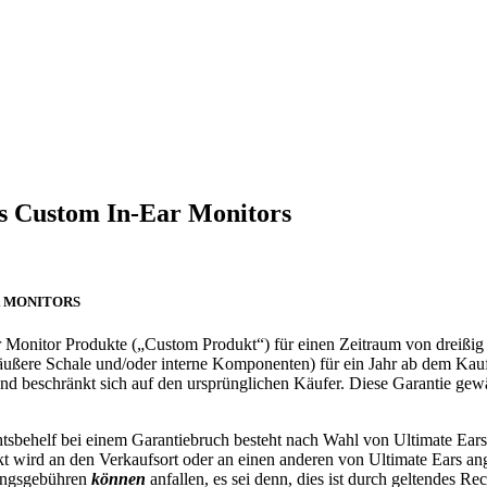
rs Custom In-Ear Monitors
R MONITORS
Ear Monitor Produkte („Custom Produkt“) für einen Zeitraum von dreiß
äußere Schale und/oder interne Komponenten) für ein Jahr ab dem Kaufd
r und beschränkt sich auf den ursprünglichen Käufer. Diese Garantie ge
tsbehelf bei einem Garantiebruch besteht nach Wahl von Ultimate Ears 
ukt wird an den Verkaufsort oder an einen anderen von Ultimate Ears a
tungsgebühren
können
anfallen, es sei denn, dies ist durch geltendes R