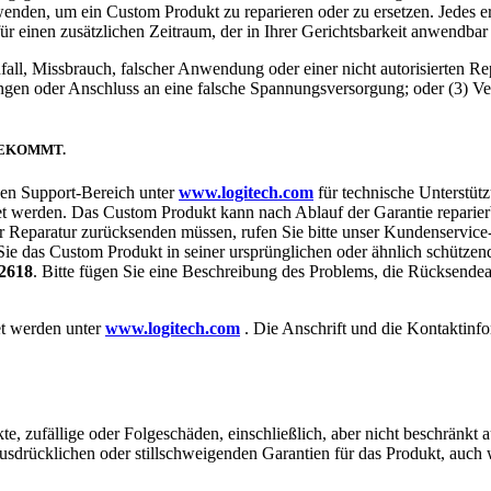
wenden, um ein Custom Produkt zu reparieren oder zu ersetzen. Jedes e
für einen zusätzlichen Zeitraum, der in Ihrer Gerichtsbarkeit anwendbar 
fall, Missbrauch, falscher Anwendung oder einer nicht autorisierten R
en oder Anschluss an eine falsche Spannungsversorgung; oder (3) Ve
BEKOMMT.
den Support-Bereich unter
www.logitech.com
für technische Unterstüt
et werden. Das Custom Produkt kann nach Ablauf der Garantie reparier
r Reparatur zurücksenden müssen, rufen Sie bitte unser Kundenservice
 das Custom Produkt in seiner ursprünglichen oder ähnlich schützen
92618
. Bitte fügen Sie eine Beschreibung des Problems, die Rücksende
et werden unter
www.logitech.com
. Die Anschrift und die Kontaktinf
ekte, zufällige oder Folgeschäden, einschließlich, aber nicht beschrän
ausdrücklichen oder stillschweigenden Garantien für das Produkt, auc