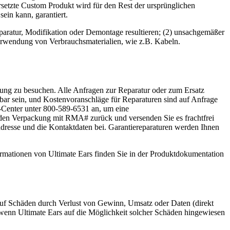
rsetzte Custom Produkt wird für den Rest der ursprünglichen
sein kann, garantiert.
eparatur, Modifikation oder Demontage resultieren; (2) unsachgemäßer
rwendung von Verbrauchsmaterialien, wie z.B. Kabeln.
zung zu besuchen. Alle Anfragen zur Reparatur oder zum Ersatz
bar sein, und Kostenvoranschläge für Reparaturen sind auf Anfrage
-Center unter 800-589-6531 an, um eine
den Verpackung mit RMA# zurück und versenden Sie es frachtfrei
adresse und die Kontaktdaten bei. Garantiereparaturen werden Ihnen
ormationen von Ultimate Ears finden Sie in der Produktdokumentation
kt auf Schäden durch Verlust von Gewinn, Umsatz oder Daten (direkt
h wenn Ultimate Ears auf die Möglichkeit solcher Schäden hingewiesen