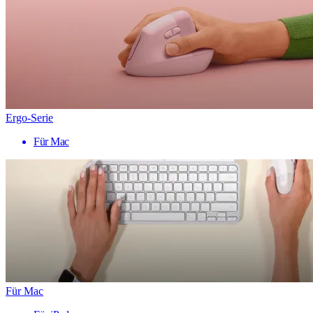
Ergo-Serie
Für Mac
Für Mac