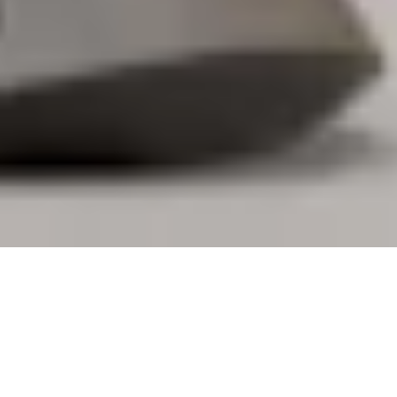
DESIGNED FOR YOU ENTWICKELT
FÜR UNTERNEHMEN.
Logi Tune gibt Ihnen die Freiheit, Ihre persönlichen
Geräte zu personalisieren, Schreibtische zu buchen
und sich mit Ihren Kollegen zu verbinden. Darüber