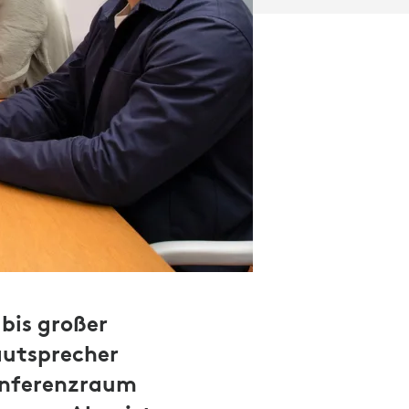
bis großer
autsprecher
onferenzraum