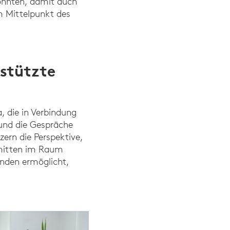
könnten, damit auch
m Mittelpunkt des
estützte
, die in Verbindung
 und die Gespräche
ern die Perspektive,
h mitten im Raum
enden ermöglicht,