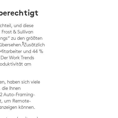
berechtigt
hteil, und diese
Frost & Sullivan
ings“ zu den größten
1
nübersehen.
Zusätzlich
Mitarbeiter und 44 %
. Der Work Trends
roduktivität am
n, haben sich viele
 die Ihnen
t 2 Auto-Framing-
cht, um Remote-
 anzeigen können.