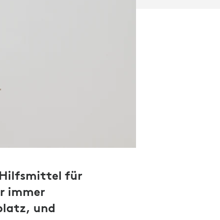
Hilfsmittel für
r immer
platz, und