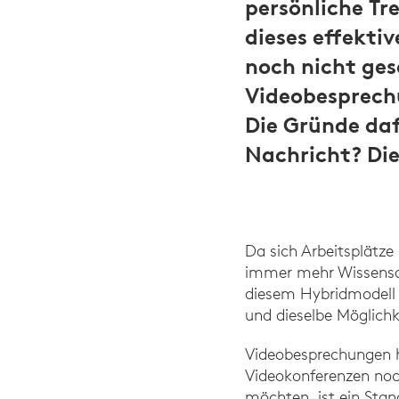
persönliche Tr
dieses effekti
noch nicht ges
Videobesprechu
Die Gründe daf
Nachricht? Die
Da sich Arbeitsplätz
immer mehr Wissensar
diesem Hybridmodell i
und dieselbe Möglichk
Videobesprechungen h
Videokonferenzen noch
möchten, ist ein St