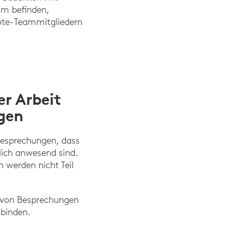
um befinden,
mote-Teammitgliedern
er Arbeit
gen
besprechungen, dass
lich anwesend sind.
 werden nicht Teil
en von Besprechungen
ubinden.