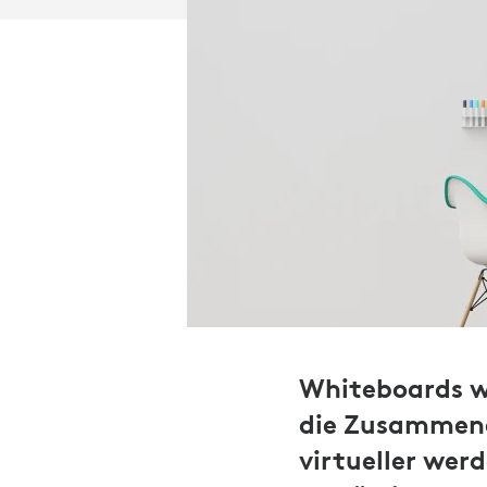
Whiteboards wa
die Zusammena
virtueller wer