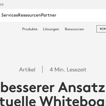
,DE
 Services
Ressourcen
Partner
Produkte
Lösungen
Ressourcen
KON
Artikel
4 Min. Lesezeit
 besserer Ansatz
DS
rtuelle Whiteboa