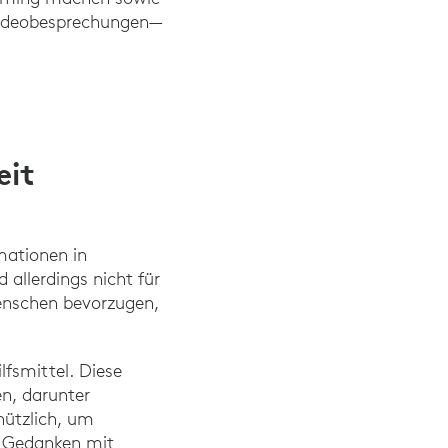
 Videobesprechungen—
ps://www.ciodive.com/news/salesforce-hybrid-w
eit
mationen in
allerdings nicht für
Menschen bevorzugen,
lfsmittel. Diese
n, darunter
nützlich, um
, Gedanken mit