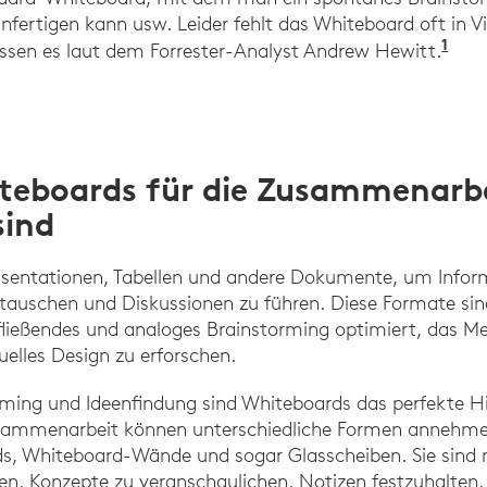
anfertigen kann usw. Leider fehlt das Whiteboard oft in
1
htt
issen es laut dem Forrester-Analyst Andrew Hewitt.
eboards für die Zusammenarb
sind
sentationen, Tabellen und andere Dokumente, um Infor
uschen und Diskussionen zu führen. Diese Formate sind 
i fließendes und analoges Brainstorming optimiert, das 
elles Design zu erforschen.
orming und Ideenfindung sind Whiteboards das perfekte Hi
Zusammenarbeit können unterschiedliche Formen annehme
ds, Whiteboard-Wände und sogar Glasscheiben. Sie sind 
en, Konzepte zu veranschaulichen, Notizen festzuhalten