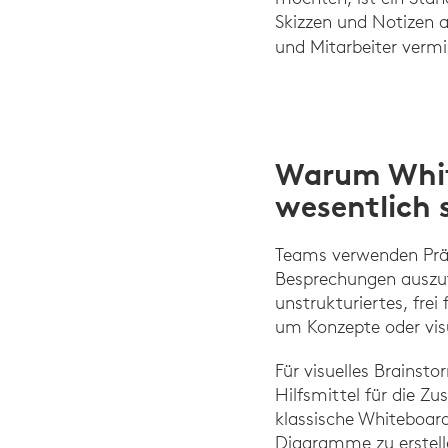
Skizzen und Notizen 
und Mitarbeiter verm
Warum Whit
wesentlich 
Teams verwenden Prä
Besprechungen auszuta
unstrukturiertes, fre
um Konzepte oder visu
Für visuelles Brainst
Hilfsmittel für die 
klassische Whiteboar
Diagramme zu erstell