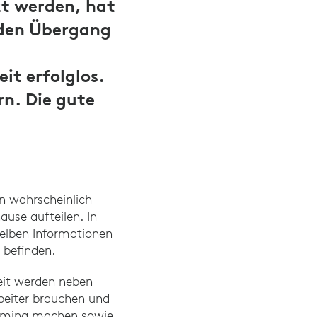
zt werden, hat
 den Übergang
n
it erfolglos.
rn. Die gute
n wahrscheinlich
use aufteilen. In
selben Informationen
 befinden.
eit werden neben
rbeiter brauchen und
orming machen sowie