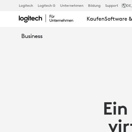
EIN
Logitech
Logitech G
Unternehmen
Bildung
Support
DE
Kaufen
Software &
BESSERER
Business
ANSATZ
FÜR
VIRTUELLE
Ein
WHITEBOAR
vi