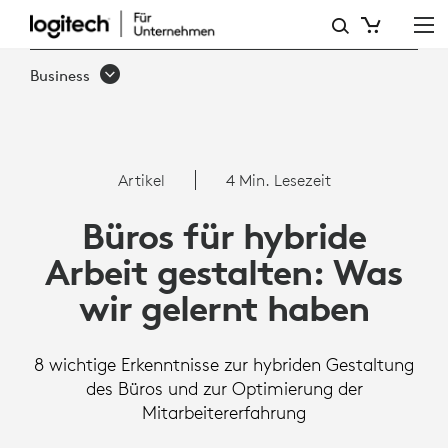
ARTIKEL:
BÜROS
Business
FÜR
HYBRIDE
ARBEIT
Artikel
4 Min. Lesezeit
GESTALTEN:
Büros für hybride
WAS
Arbeit gestalten: Was
WIR
wir gelernt haben
GELERNT
HABEN
8 wichtige Erkenntnisse zur hybriden Gestaltung
des Büros und zur Optimierung der
Mitarbeitererfahrung