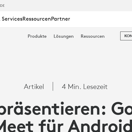
,DE
 Services
Ressourcen
Partner
Produkte
Lösungen
Ressourcen
KON
Artikel
4 Min. Lesezeit
präsentieren: G
Meet für Android