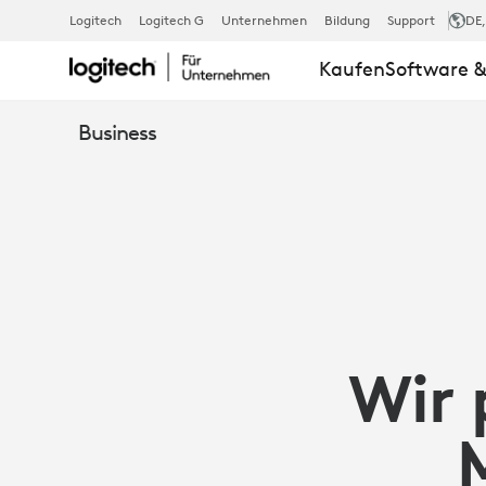
ARTIKEL:
Logitech
Logitech G
Unternehmen
Bildung
Support
DE
Kaufen
Software &
GOOGLE
Business
MEET
AUF
ANDROID
Wir 