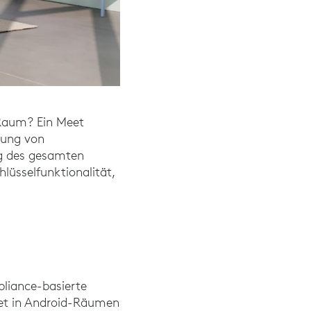
Raum? Ein Meet
rung von
ng des gesamten
hlüsselfunktionalität,
pliance-basierte
eet in Android-Räumen