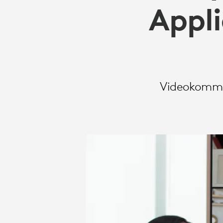
Appl
Videokommun