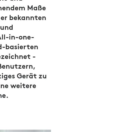
ehmendem Maße
ger bekannten
 und
All-in-one-
d-basierten
zeichnet -
Benutzern,
ziges Gerät zu
ine weitere
he.