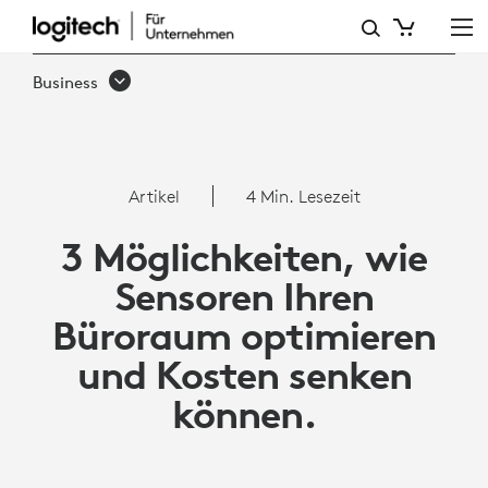
3
MÖGLICHKEITEN,
Business
WIE
SENSOREN
IHREN
Artikel
4 Min. Lesezeit
BÜRORAUM
3 Möglichkeiten, wie
OPTIMIEREN
Sensoren Ihren
UND
Büroraum optimieren
KOSTEN
und Kosten senken
SENKEN
können.
KÖNNEN.