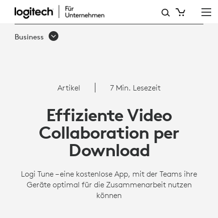
DREI
VORTEILE
Business
VON
LOGI
TUNE
Artikel
7 Min. Lesezeit
FÜR
Effiziente Video
VIDEOKONFERENZEN
Collaboration per
Download
Logi Tune – eine kostenlose App, mit der Teams ihre
Geräte optimal für die Zusammenarbeit nutzen
können