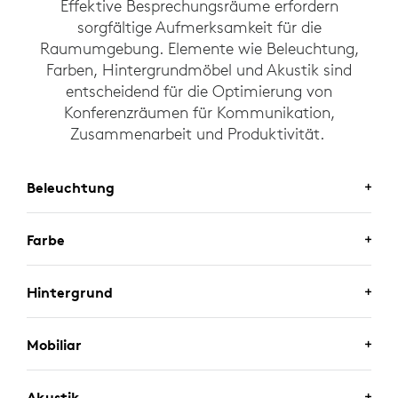
Effektive Besprechungsräume erfordern
sorgfältige Aufmerksamkeit für die
Raumumgebung. Elemente wie Beleuchtung,
Farben, Hintergrundmöbel und Akustik sind
entscheidend für die Optimierung von
Konferenzräumen für Kommunikation,
Zusammenarbeit und Produktivität.
Beleuchtung
Farbe
BELEUCHTUNG
Bei gleichmäßiger Beleuchtung kann die Kamera
Hintergrund
FARBE
Farben und Kontraste besser darstellen und hat eine
bessere Auflösung.
Neutrale Wandfarben wie Grau oder Beige
Mobiliar
HINTERGRUND
verursachen als Hintergrund die geringste Ablenkung
Richten Sie die Kamera nicht auf Außenfenster
und sorgen dafür, dass die Aufmerksamkeit auf die
oder starke Lichtquellen wie Richtstrahler;
Ein einfacher, schlichter Hintergrund ist oft am
Akustik