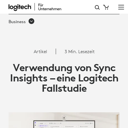
ARTIKEL:
VERWENDUNG
Business
VON
SYNC
INSIGHTS
Artikel
3 Min. Lesezeit
–
Verwendung von Sync
EINE
Insights – eine Logitech
LOGITECH
Fallstudie
FALLSTUDIE