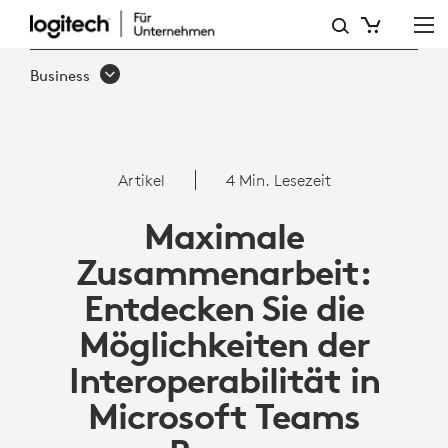
ARTIKEL:
INTEROPERABILITÄT
Business
MIT
MICROSOFT
TEAMS
Artikel
4 Min. Lesezeit
ROOMS
Maximale
Zusammenarbeit:
Entdecken Sie die
Möglichkeiten der
Interoperabilität in
Microsoft Teams