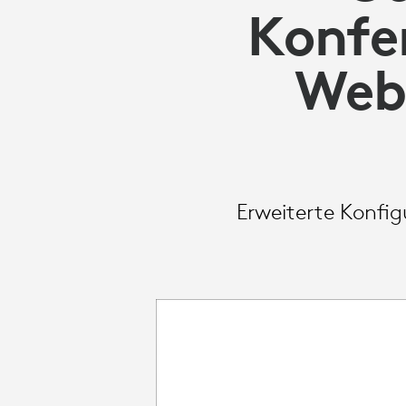
LOGITECH
Konfe
BUSINESS
Web 
Erweiterte Konfig