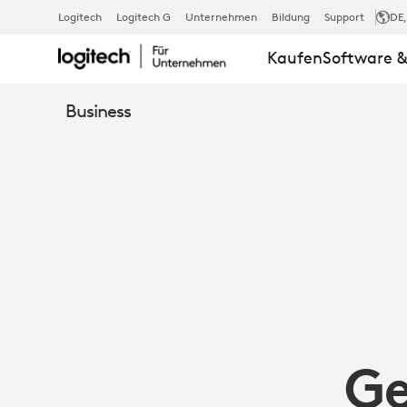
ARTIKEL:
Logitech
Logitech G
Unternehmen
Bildung
Support
DE
Kaufen
Software &
ZOOM
Business
PORTAL
UND
SYNC
|
Ge