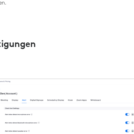
en.
tigungen