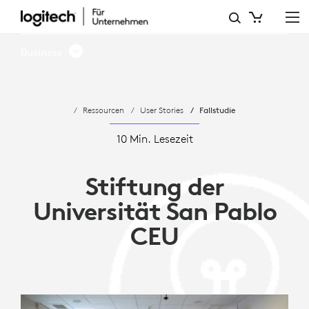
STIFTUNG
DER
Business
UNIVERSITÄT
SAN
Ressourcen
User Stories
Fallstudie
PABLO
CEU
10 Min. Lesezeit
–
Stiftung der
HYBRIDE
Universität San Pablo
LEHRE
CEU