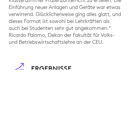
Klassenzimmer Präsenzunterricht zu erteilen. Die
Einführung neuer Anlagen und Geräte war etwas
verwirrend. Glücklicherweise ging alles glatt, und
dieses Format ist sowohl bei Lehrkräften als
auch bei Studenten sehr gut angekommen.“
Ricardo Palomo, Dekan der Fakultät für Volks-
und Betriebswirtschaftslehre an der CEU.
ERGEBNISSE
Über das von Logitech vorgeschlagene System
konnten sich Studenten von unterwegs aus
anmelden und sich so natürlich wie möglich mit
ihren Kommilitonen und Lehrkräften im
Klassenzimmer austauschen. Für CEU-
Universitäten, deren Lehrmodell auf