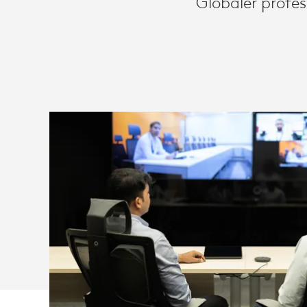
Globaler profes
UND
ZOOM
EIN