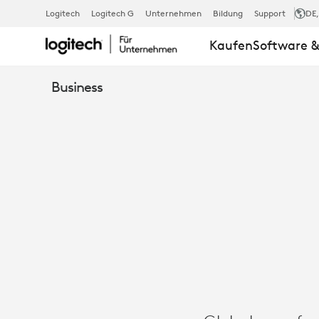
GENPACT
Logitech
Logitech G
Unternehmen
Bildung
Support
DE
Kaufen
Software &
FÜHRT
Business
HYBRIDE
ZUSAMMENA
MIT
LOGITECH