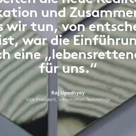
tion und Zusammen
s wir tun, von entsch
st, war die Einführ
ch eine „lebensrette
für uns.“
Raj Upadhyay
Vice President, Information Technology