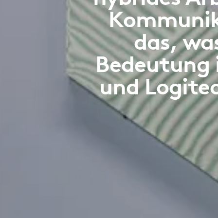
Kommunika
das, wa
Bedeutung i
und Logite