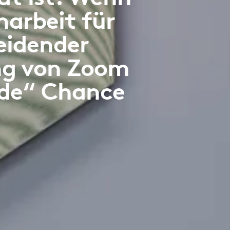
arbeit für
eidender
ung von Zoom
nde“ Chance