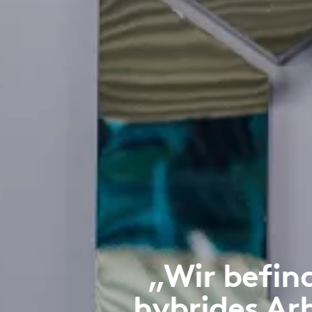
„Wir befin
hybrides Arb