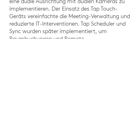
eine duale Ausrichtung mit dualen Kameras zu
implementieren. Der Einsatz des Tap Touch-
Geräts vereinfachte die Meeting-Verwaltung und
reduzierte IT-Interventionen. Tap Scheduler und
Sync wurden später implementiert, um
Raumbuchungen und Remote-
Geräteverwaltung zu ermöglichen. Um eine
bessere Inklusivität zu gewährleisten, wurde sie
außerdem um die Scribe Content Camera
ergänzt, mit der sich Notizen und Anmerkungen
von einem Whiteboard in hybride Meetings
integrieren lassen. Schließlich wurde Logi Dock in
Fokusräumen implementiert, um das so
genannte „Office Meets“ zu optimieren, um
mehr Flexibilität zu gewährleisten und spontane
Besprechungen zu verwalten.