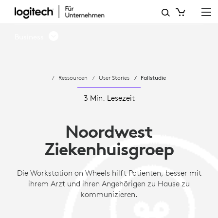
NWZ
VERWENDET
Business
DIE
WORKSTATION
Ressourcen
User Stories
Fallstudie
ON
WHEELS
3 Min. Lesezeit
ZUR
Noordwest
VERBESSERUNG
Ziekenhuisgroep
DER
KOMMUNIKATION
Die Workstation on Wheels hilft Patienten, besser mit
ihrem Arzt und ihren Angehörigen zu Hause zu
kommunizieren.