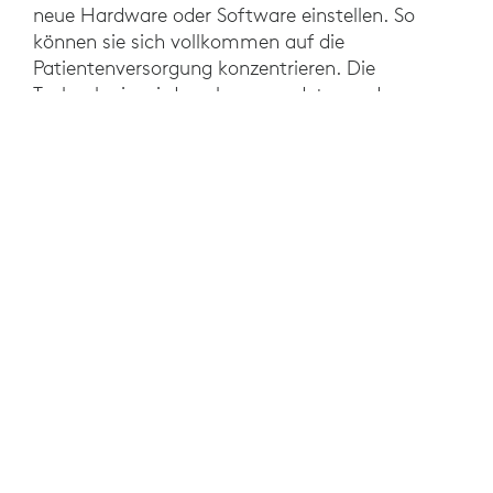
neue Hardware oder Software einstellen. So
können sie sich vollkommen auf die
Patientenversorgung konzentrieren. Die
Technologie wird auch verwendet, um den
Kontakt zwischen Ärzten und Pflegepersonal an
verschiedenen Standorten herzustellen.
ERGEBNISSE
Bei der Entwicklung der Lösung wurde darauf
geachtet, dass sie sich für das
Krankenhauspersonal von NWZ vertraut anfühlt.
WoW ist auf einem mobilen und
höhenverstellbaren medizinischen Wagen
installiert und ein wiederaufladbarer Akku sorgt
für eine Betriebszeit von 10 Stunden.