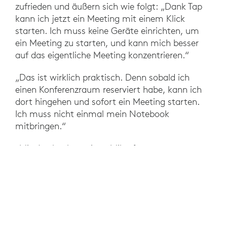
zufrieden und äußern sich wie folgt: „Dank Tap
kann ich jetzt ein Meeting mit einem Klick
starten. Ich muss keine Geräte einrichten, um
ein Meeting zu starten, und kann mich besser
auf das eigentliche Meeting konzentrieren.“
„Das ist wirklich praktisch. Denn sobald ich
einen Konferenzraum reserviert habe, kann ich
dort hingehen und sofort ein Meeting starten.
Ich muss nicht einmal mein Notebook
mitbringen.“
„Mit den hochwertigen Mikrofonen,
Lautsprechern und Kameras in Rally Plus und
Rally Bar kann ich sogar in großen
Konferenzräumen reibungslos Meetings
abhalten.“
Die Einführung neuer Geräte löst bei einigen