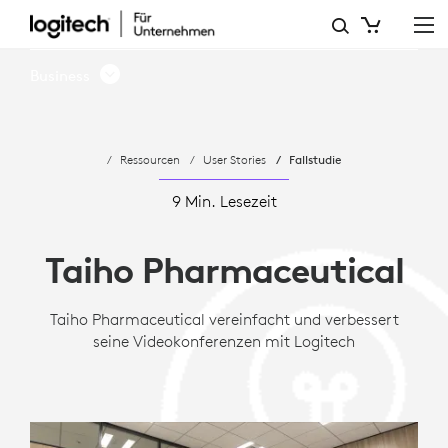
FALLSTUDIE:
TAIHO
Business
PHARMACEUTICAL
SETZT
Ressourcen
User Stories
Fallstudie
AUF
LOGITECH
9 Min. Lesezeit
RAUMLÖSUNGEN
Taiho Pharmaceutical
FÜR
MICROSOFT
Taiho Pharmaceutical vereinfacht und verbessert
seine Videokonferenzen mit Logitech
TEAMS