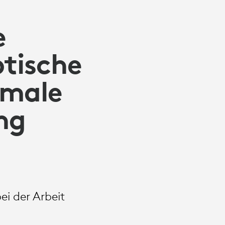
e
btische
imale
ng
i der Arbeit