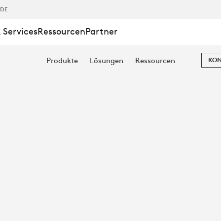
IDERTE A
,DE
 Services
Ressourcen
Partner
CHE: S
Produkte
Lösungen
Ressourcen
KON
E A