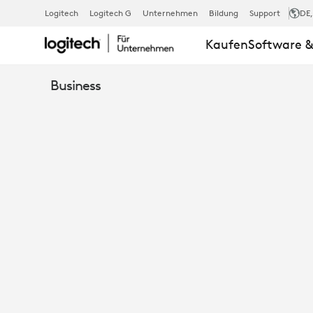
MASSGESCHNE
Logitech
Logitech G
Unternehmen
Bildung
Support
DE
Kaufen
Software &
RBEITSBEREI
Business
CHREIBTISCH
NPASSEN F
ÜR E
INE O