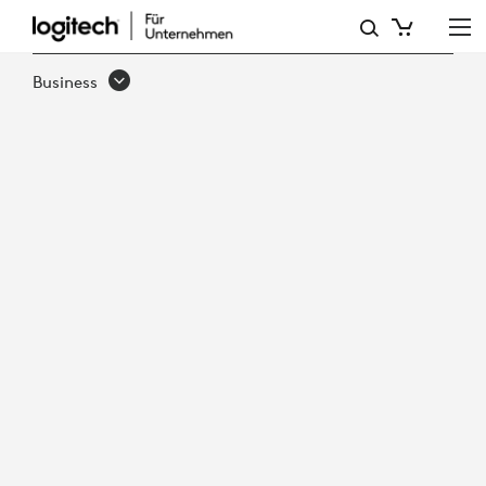
SCHLUSS
MIT
Business
DER
VERGANGENHEIT:
MODERNISIEREN
SIE
IHREN
ARBEITSPLATZ