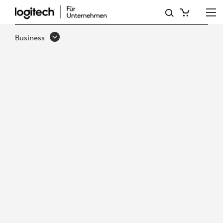
5 GRUNDLAGEN
FÜR
Business
VIDEOKONFERENZEN
IN
HYBRIDEN
UNTERNEHMEN