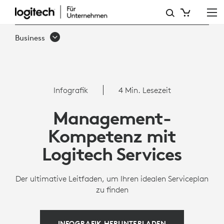
MANAGEMENT-
KOMPETENZ
Business
MIT
LOGITECH
SERVICES
Infografik
4 Min. Lesezeit
Management-
Kompetenz mit
Logitech Services
Der ultimative Leitfaden, um Ihren idealen Serviceplan
zu finden
INFOGRAFIK HERUNTERLADEN