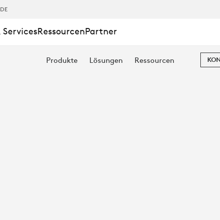
NG
,DE
 Services
Ressourcen
Partner
Produkte
Lösungen
Ressourcen
KON
EN
RBEIT