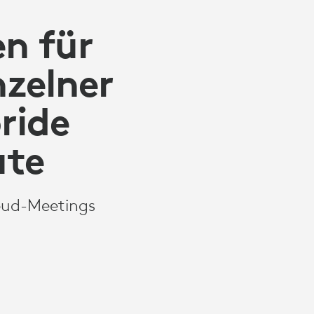
en für
zelner
ride
ute
loud-Meetings