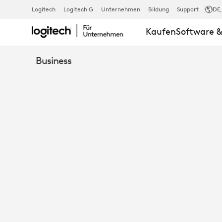
ENTWICKLU
Logitech
Logitech G
Unternehmen
Bildung
Support
DE
Kaufen
Software &
VON
Business
LÖSUNGEN
ZUR
PERSÖNLICH
ZUSAMMENA