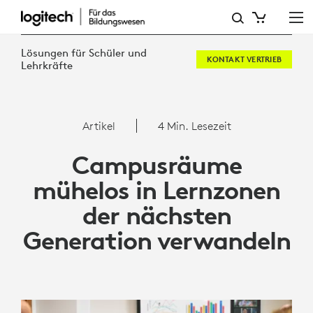
ARTIKEL:
CAMPUSRÄUME
Lösungen für Schüler und
KONTAKT VERTRIEB
MÜHELOS
Lehrkräfte
IN
LERNZONEN
Artikel
4 Min. Lesezeit
DER
Campusräume
NÄCHSTEN
mühelos in Lernzonen
GENERATION
der nächsten
VERWANDELN
Generation verwandeln