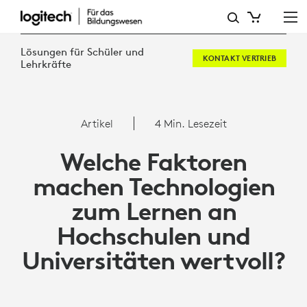
WELCHE
FAKTOREN
Lösungen für Schüler und
KONTAKT VERTRIEB
MACHEN
Lehrkräfte
TECHNOLOGIEN
ZUM
Artikel
4 Min. Lesezeit
LERNEN
Welche Faktoren
AN
machen Technologien
HOCHSCHULEN
zum Lernen an
UND
Hochschulen und
UNIVERSITÄTEN
Universitäten wertvoll?
WERTVOLL?