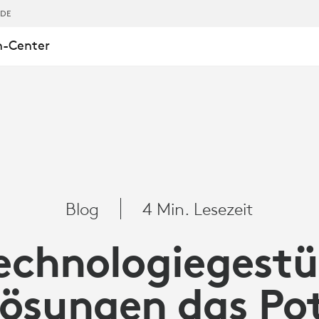
,DE
n-Center
EGESTÜTZTE
NGEN
Blog
4 Min. Lesezeit
echnologiegest
lösungen das Pot