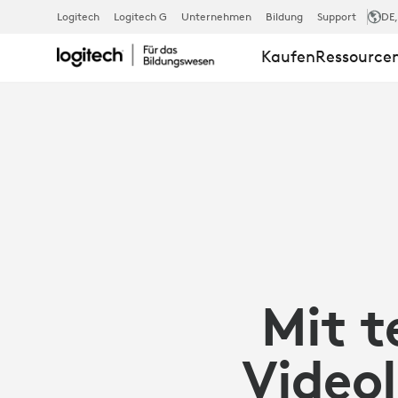
MIT
Logitech
Logitech G
Unternehmen
Bildung
Support
DE
Kaufen
Ressource
TECHNOLOGI
VIDEOLÖSU
DAS
POTENZIAL
Mit t
VON
Video