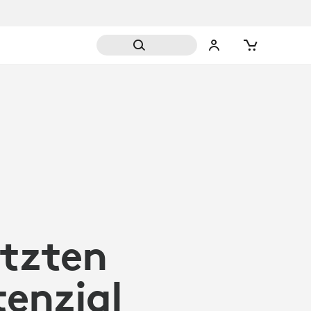
N
ützten
enzial