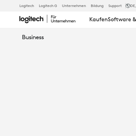
RALLY
Logitech
Logitech G
Unternehmen
Bildung
Support
DE
Kaufen
Software &
ULTRA-
Business
HD
PTZ-
KAMERA
FÜR