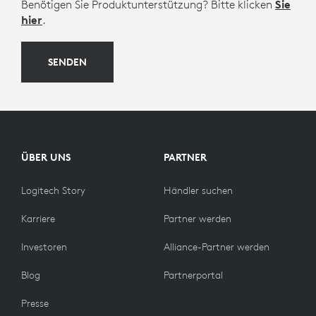
Benötigen Sie Produktunterstützung? Bitte klicken
Sie
hier
.
SENDEN
ÜBER UNS
PARTNER
Logitech Story
Händler suchen
Karriere
Partner werden
Investoren
Alliance-Partner werden
Blog
Partnerportal
Presse