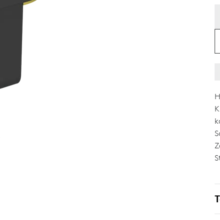
H
K
k
S
Z
S
T