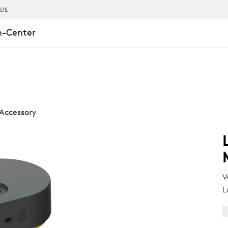
,DE
n-Center
Accessory
V
L