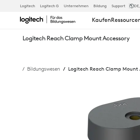
LOGITECH
Logitech
Logitech G
Unternehmen
Bildung
Support
DE
Kaufen
Ressource
REACH
Logitech Reach Clamp Mount Accessory
CLAMP
Bildungswesen
Logitech Reach Clamp Mount 
MOUNT
ACCESSORY