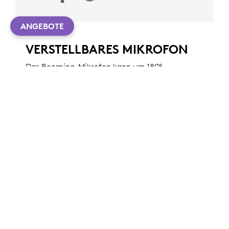
ANGEBOTE
VERSTELLBARES MIKROFON
Das Booming-Mikrofon kann um 180°
gedreht werden, um es entweder auf der
linken oder rechten Seite zu tragen. Das
flexible Mikrofon kann frei positioniert
werden, um für bessere Stimmerfassung und
die Reduzierung von Hintergrundgeräuschen
zu sorgen. Das Bügelmikrofon lässt
gegebenenfalls wegklappen.