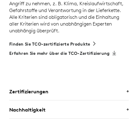
Angriff zu nehmen, z. B. Klima, Kreislaufwirtschaft,
Gefahrstoffe und Verantwortung in der Lieferkette.
Alle Kriterien sind obligatorisch und die Einhaltung
aller Kriterien wird von unabhängigen Experten
unabhängig überprüft.
Finden Sie TCO-zertifizierte Produkte
Erfahren Sie mehr über die TCO-Zertifizierung
Zertifizierungen
ZERTIFIZIERT FÜR BUSINESS-
Nachhaltigkeit
ANWENDUNGEN
ENTWICKELT FÜR EINE POSITIVE
Zone Wired 2 for Business ist als Premium-Mikrofon
ZUKUNFT
für Großraumbüros für
Microsoft Teams
zertifiziert.