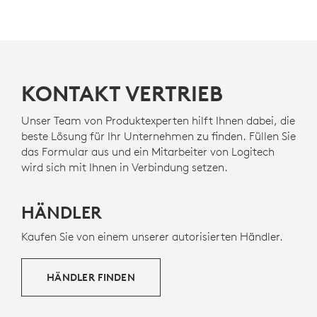
Es ist auch zertifiziert für
Zoom, Google Meet, Google
Voice.
MIT RECYCELTEM KUNSTSTOFF
Die Kunststoffteile von Zone Wired 2 for Business
bestehen zu mindestens 47 % aus recyceltem
6
KONTAKT VERTRIEB
r
Kunststoff
Kunststoffanteil von Zone Wired 2 
um Kunststoffen aus alten
Unterhaltungselektronikgeräten ein zweites Leben zu
geben und unseren CO2-Fußabdruck zu verringern.
Unser Team von Produktexperten hilft Ihnen dabei, die
beste Lösung für Ihr Unternehmen zu finden. Füllen Sie
INFOS ZU RECYCELTEM KUNSTSTOFF
das Formular aus und ein Mitarbeiter von Logitech
wird sich mit Ihnen in Verbindung setzen.
HÄNDLER
Kaufen Sie von einem unserer autorisierten Händler.
HÄNDLER FINDEN