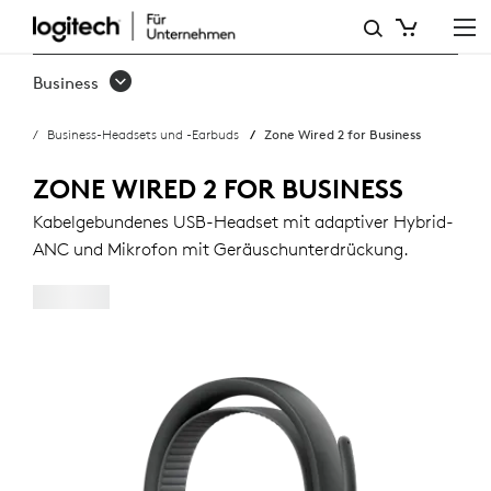
ZONE
WIRED
Business
2
Business-Headsets und -Earbuds
Zone Wired 2 for Business
FOR
BUSINESS
ZONE WIRED 2 FOR BUSINESS
Kabelgebundenes USB-Headset mit adaptiver Hybrid-
ANC und Mikrofon mit Geräuschunterdrückung.