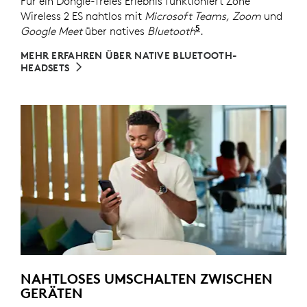
Für ein Dongle-freies Erlebnis funktioniert Zone
Wireless 2 ES nahtlos mit
Microsoft Teams, Zoom
und
5
Google Meet
über natives
Bluetooth
Informationen zu de
.
MEHR ERFAHREN ÜBER NATIVE BLUETOOTH-
HEADSETS
NAHTLOSES UMSCHALTEN ZWISCHEN
GERÄTEN