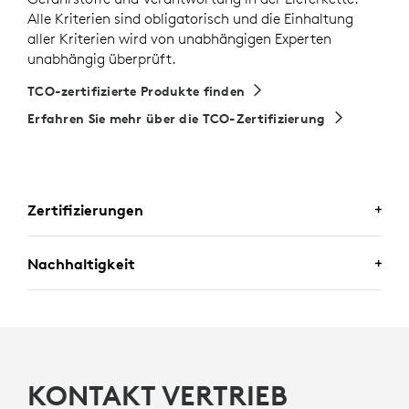
Alle Kriterien sind obligatorisch und die Einhaltung
aller Kriterien wird von unabhängigen Experten
unabhängig überprüft.
TCO-zertifizierte Produkte finden
Erfahren Sie mehr über die TCO-Zertifizierung
Zertifizierungen
ZERTIFIZIERT FÜR BUSINESS-
Nachhaltigkeit
ANWENDUNGEN
Zone Wireless 2 ES for Business ist zertifiziert für
EIN DESIGN, MIT DEM SIE EIN
Microsoft Teams
als Premium-Mikrofon für
GUTES GEFÜHL HABEN WERDEN
Großraumbüros sowie für
Zoom, Google Meet
und
Google Voice
mit dem Plug-and-Play-Empfänger. Es
KONTAKT VERTRIEB
unterstützt Anrufsteuerung über natives
Bluetooth
für