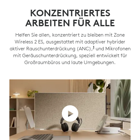
KONZENTRIERTES
ARBEITEN FÜR ALLE
Helfen Sie allen, konzentriert zu bleiben mit Zone
Wireless 2 ES, ausgestattet mit adaptiver hybrider
1
aktiver Rauschunterdrückung (ANC),
adaptivem ANC-Mo
und Mikrofonen
mit Geräuschunterdrückung, speziell entwickelt für
Großraumbüros und laute Umgebungen.