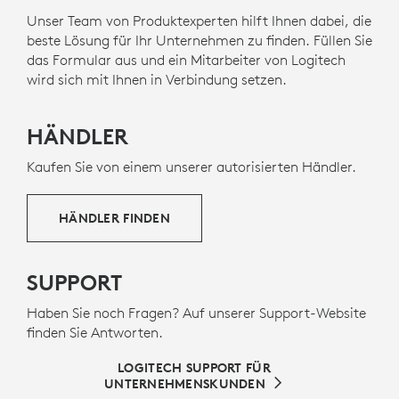
9
Google Meet
Nur für UC-Version. Erfordert ChromeO
und ist über natives
Bluetooth
für
MIT RECYCELTEM KUNSTSTOFF
Unser Team von Produktexperten hilft Ihnen dabei, die
10
Microsoft Teams
und
Zoom
zertifiziert.
Erfordert Windo
. Dieses
beste Lösung für Ihr Unternehmen zu finden. Füllen Sie
r
Die Kunststoffteile in Zone Wireless 2 ES for Business
Headset erfüllt auch die strengen Anforderungen des
das Formular aus und ein Mitarbeiter von Logitech
enthalten zertifizierten RECYCELTER KUNSTSTOFF – 57
Intel vPro
Zertifizierungsprogramms für Zubehör und
wird sich mit Ihnen in Verbindung setzen.
11
% für Grafit, 50 % für Grauweiß und Rosa
Ausgenomme
– um
gewährleistet außergewöhnliche Audioerlebnisse,
Altkunststoff aus entsorgter Unterhaltungselektronik
nahtlose Konnektivität und Zuverlässigkeit, während
ein zweites Leben zu schenken und unseren CO2-
es mit einem
Intel vPro
Laptop über natives
Bluetooth
HÄNDLER
Fußabdruck zu reduzieren.
verbunden ist. Alle Versionen sind
Fast Pair
-
Kaufen Sie von einem unserer autorisierten Händler.
zertifiziert.
INFOS ZU RECYCELTEM KUNSTSTOFF
HÄNDLER FINDEN
SUPPORT
Haben Sie noch Fragen? Auf unserer Support-Website
finden Sie Antworten.
LOGITECH SUPPORT FÜR
UNTERNEHMENSKUNDEN