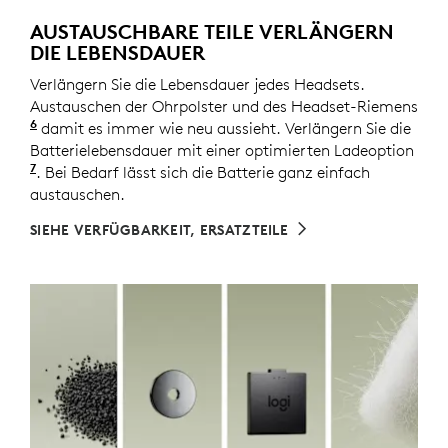
AUSTAUSCHBARE TEILE VERLÄNGERN
DIE LEBENSDAUER
Verlängern Sie die Lebensdauer jedes Headsets.
Austauschen der Ohrpolster und des Headset-Riemens
6
Ersatzteile sind möglicherweise nicht in allen Region
damit es immer wie neu aussieht. Verlängern Sie die
Batterielebensdauer mit einer optimierten Ladeoption
7
mit Logi Tune verfügbar. Die Batterielaufzeit ist
. Bei Bedarf lässt sich die Batterie ganz einfach
austauschen.
SIEHE VERFÜGBARKEIT, ERSATZTEILE