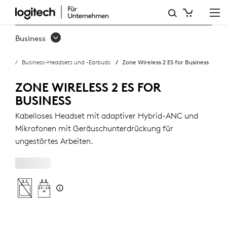
ZONE
WIRELESS
Business
2
Business-Headsets und -Earbuds
Zone Wireless 2 ES for Business
ES
FOR
ZONE WIRELESS 2 ES FOR
BUSINESS
BUSINESS
Kabelloses Headset mit adaptiver Hybrid-ANC und
Mikrofonen mit Geräuschunterdrückung für
ungestörtes Arbeiten.