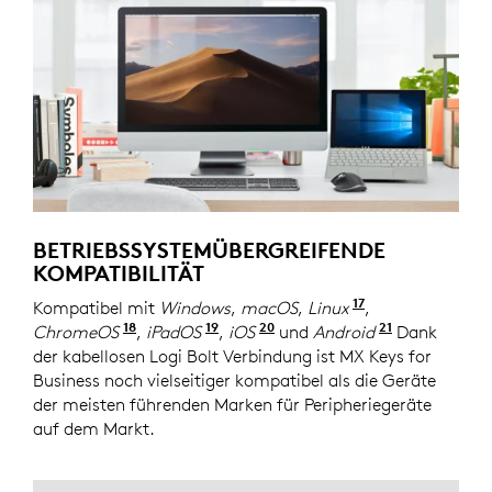
BETRIEBSSYSTEMÜBERGREIFENDE
KOMPATIBILITÄT
17
Kompatibel mit
Windows
,
macOS
,
Linux
Die grundlege
,
18
19
20
21
ChromeOS
Die grundlegenden Gerätefunktionen wer
,
iPadOS
Die grundlegenden Gerätefunkt
,
iOS
Die grundlegenden Gerät
und
Android
Die grundl
Dank
der kabellosen Logi Bolt Verbindung ist MX Keys for
Business noch vielseitiger kompatibel als die Geräte
der meisten führenden Marken für Peripheriegeräte
auf dem Markt.