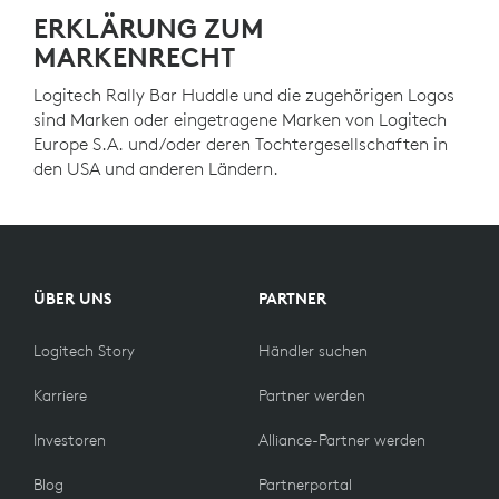
ERKLÄRUNG ZUM
MARKENRECHT
Logitech Rally Bar Huddle und die zugehörigen Logos
sind Marken oder eingetragene Marken von Logitech
Europe S.A. und/oder deren Tochtergesellschaften in
den USA und anderen Ländern.
ÜBER UNS
PARTNER
Logitech Story
Händler suchen
Karriere
Partner werden
Investoren
Alliance-Partner werden
Blog
Partnerportal