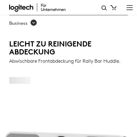
LEICHT
ZU
Business
REINIGENDE
ABDECKUNG
LEICHT ZU REINIGENDE
ABDECKUNG
FÜR
Abwischbare Frontabdeckung für Rally Bar Huddle.
RALLY
BAR
HUDDLE