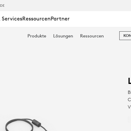
,DE
 Services
Ressourcen
Partner
Produkte
Lösungen
Ressourcen
KON
B
C
V