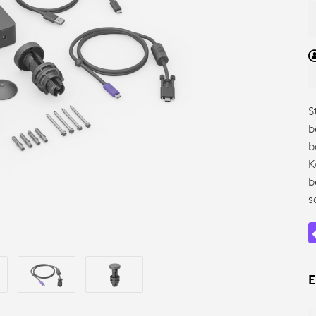
S
b
b
K
b
s
E