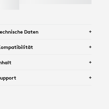
100W USB-C CHARGER
echnische Daten
ompatibilität
nhalt
Support