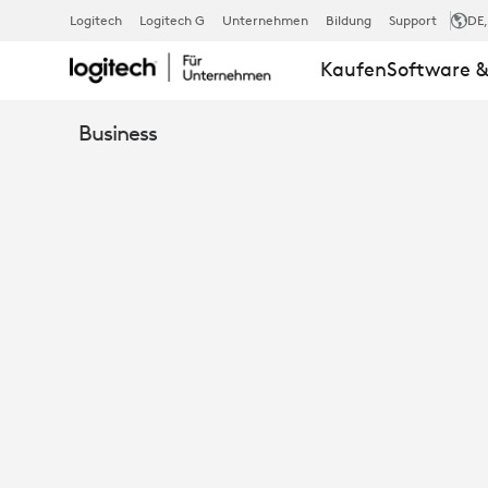
MONTAGE-
Logitech
Logitech G
Unternehmen
Bildung
Support
DE
Kaufen
Software &
KIT
Business
FÜR
RALLY