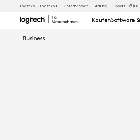
LOGITECH R
Logitech
Logitech G
Unternehmen
Bildung
Support
DE
Kaufen
Software &
LAUTSPRECH
Business