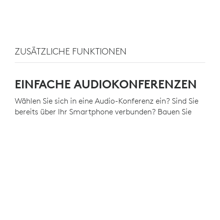
ZUSÄTZLICHE FUNKTIONEN
EINFACHE AUDIOKONFERENZEN
Wählen Sie sich in eine Audio-Konferenz ein? Sind Sie
bereits über Ihr Smartphone verbunden? Bauen Sie
ganz einfach eine Verbindung über ein
Bluetooth
- oder
NFC-Pairing auf und erleben Sie außergewöhnliche
Tonklarheit, Lautstärkeanpassung und dynamische
Reichweite. Das Connect-System verfügt über zwei
omnidirektionale Mikrofone und 360°-Breitband-
Klangwiedergabe, damit jeder Konferenzteilnehmer
alles verstehen kann und von allen anderen
Konferenzteilnehmern verstanden wird.
MOBILE STROMVERSORGUNG