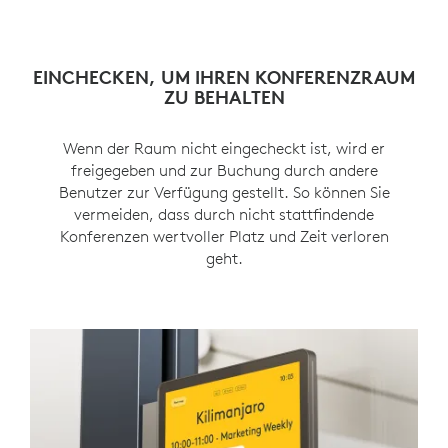
EINCHECKEN, UM IHREN KONFERENZRAUM
KOMMENDE KONFERENZEN ANZEIGEN
KONFERENZEN VERLÄNGERN ODER
HINTERGRUNDBILDER ANPASSEN
VORZEITIG BEENDEN
ZU BEHALTEN
Passen Sie den Hintergrund von Tap Scheduler an
Mit der Raumagenda auf Tap Scheduler ist es
Wenn zusätzliche Konferenzzeit benötigt wird
Wenn der Raum nicht eingecheckt ist, wird er
einfach, das nächste verfügbare Zeitfenster für
den Stil Ihrer Räume an.
oder die Konferenz früher endet, können die
freigegeben und zur Buchung durch andere
einen bestimmten Raum zu finden.
Benutzer zur Verfügung gestellt. So können Sie
Mitarbeiter mit Tap Scheduler ganz einfach
vermeiden, dass durch nicht stattfindende
Änderungen vornehmen.
Konferenzen wertvoller Platz und Zeit verloren
geht.