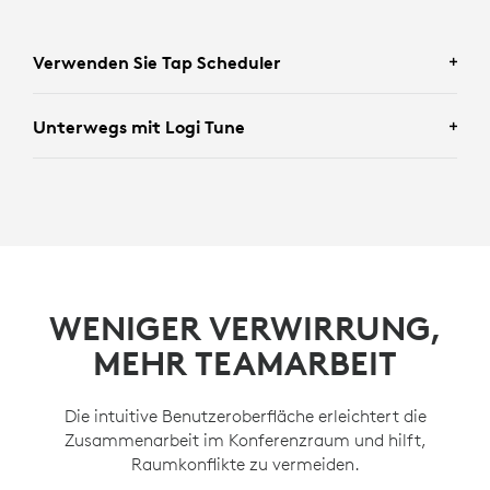
Verwenden Sie Tap Scheduler
Unterwegs mit Logi Tune
Der Zugriff auf Kartenmaterial direkt in Tap Scheduler
ermöglicht es Benutzern, sich mühelos im Büro
zurechtzufinden und verfügbare Räume zu finden.
Mit Logitech Tune und ihrem Notebook oder
Smartphone können Mitarbeiter die Karte überall
ERFAHREN SIE MEHR ÜBER TAP SCHEDULER
nutzen, um freie Plätze zu sehen.
WENIGER VERWIRRUNG,
ERFAHREN SIE MEHR ÜBER LOGITECH TUNE
MEHR TEAMARBEIT
Die intuitive Benutzeroberfläche erleichtert die
Zusammenarbeit im Konferenzraum und hilft,
Raumkonflikte zu vermeiden.