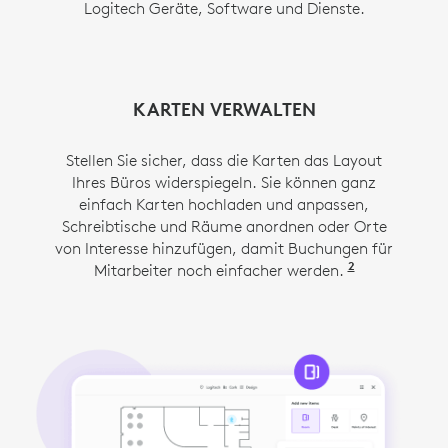
Logitech Geräte, Software und Dienste.
ZUGRIFF AUF RAUMGERÄTE VON ÜBERALL
BUCHUNGSRICHTLINIEN FESTLEGEN
RÄUME UND RESSOURCEN EINFACH
KARTEN VERWALTEN
VERWALTEN
AUS
Stellen Sie sicher, dass die Karten das Layout
Verwalten Sie die Raumbuchungsfunktion
Erstellen Sie einen vollständigen Überblick über
Mit der Funktion „Remote-Zugriff auf die
Ihres Büros widerspiegeln. Sie können ganz
mithilfe von Richtlinien in Sync.
Benutzeroberfläche“ von Sync können Sie direkt
Ihre Räume und angeschlossenen Geräte und
einfach Karten hochladen und anpassen,
lassen Sie sich benachrichtigen, wenn eine
von Sync aus auf Logitech-Raumgeräte,
Schreibtische und Räume anordnen oder Orte
einschließlich Tap Scheduler, zugreifen, um
Verbindung unterbrochen wird.
von Interesse hinzufügen, damit Buchungen für
Probleme zu beheben oder Mitarbeitern zu
2
Mitarbeiter noch einfacher werden.
Die Erstellu
4
helfen, als ob Sie im Raum wären.
Im Applianc