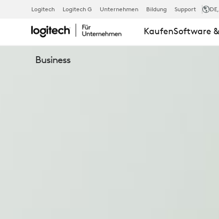
BRIO
Logitech
Logitech G
Unternehmen
Bildung
Support
DE
Kaufen
Software &
305
Business
BUSINESS-
WEBCAM