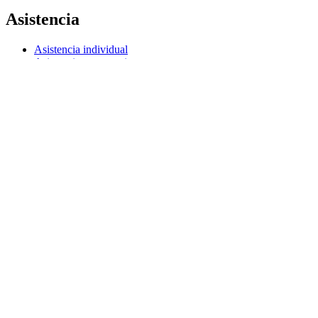
Asistencia
Asistencia individual
Asistencia para gaming
Asistencia para empresas y educación
Contáctanos
Seguimiento de tu Pedido
Software
G Hub para gaming y streaming
Options+ para el rendimiento
Logitech
Productos
Para gaming y streaming
Asistencia