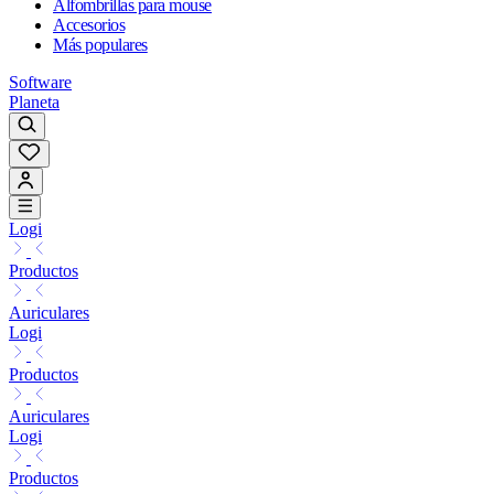
Alfombrillas para mouse
Accesorios
Más populares
Software
Planeta
Logi
Productos
Auriculares
Logi
Productos
Auriculares
Logi
Productos