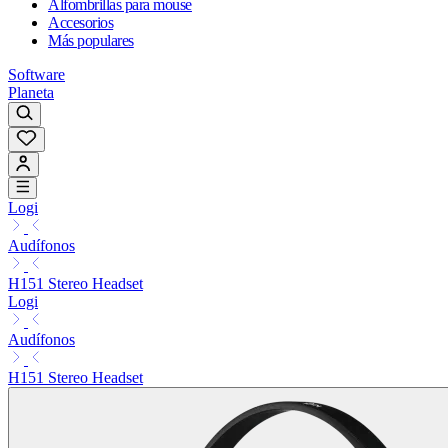
Alfombrillas para mouse
Accesorios
Más populares
Software
Planeta
Logi
Audífonos
H151 Stereo Headset
Logi
Audífonos
H151 Stereo Headset