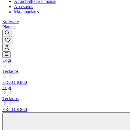
Alfombrillas para mouse
Accesorios
Más populares
Software
Planeta
Logi
Teclados
ERGO K860
Logi
Teclados
ERGO K860