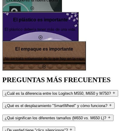
El carbono es la nueva caloría
El plástico es importante
El plástico debería tener más de una vida.
El empaque es importante
No se trata solamente de lo que hay en la caja
PREGUNTAS MÁS FRECUENTES
¿Cuál es la diferencia entre los Logitech M550, M650 y M750?
¿Qué es el desplazamiento "SmartWheel" y cómo funciona?
¿Qué significan los diferentes tamaños (M650 vs. M650 L)?
¿De verdad tiene "clics silenciosos"?