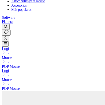
Alfombrillas para mouse
Accesorios
Más populares
Software
Planeta
Logi
Mouse
POP Mouse
Logi
Mouse
POP Mouse