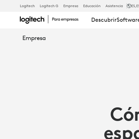
ESPACIO
Logitech
Logitech G
Empresa
Educación
Asistencia
ES
,E
Descubrir
Software
DE
Empresa
OFICINA
PARA
LA
Cóm
PLANTILLA
espa