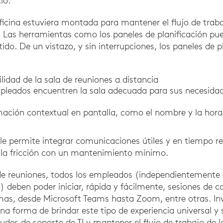
io.
 oficina estuviera montada para mantener el flujo de trab
. Las herramientas como los paneles de planificación p
tido. De un vistazo, y sin interrupciones, los paneles de 
ilidad de la sala de reuniones a distancia
mpleados encuentren la sala adecuada para sus necesid
mación contextual en pantalla, como el nombre y la hora
 le permite integrar comunicaciones útiles y en tiempo re
e la fricción con un mantenimiento mínimo.
de reuniones, todos los empleados (independientemente
a) deben poder iniciar, rápida y fácilmente, sesiones de 
rmas, desde Microsoft Teams hasta Zoom, entre otras. In
 una forma de brindar este tipo de experiencia universal y
itudes de soporte de TI y mantener el flujo de trabajo de