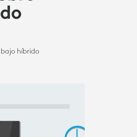
ndo
abajo híbrido