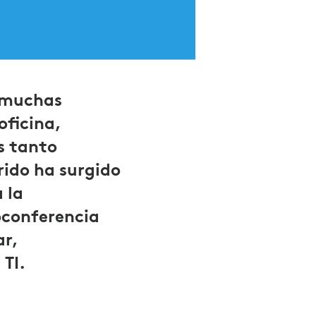
, muchas
oficina,
s tanto
rido ha surgido
 la
oconferencia
ar,
 TI.