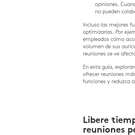
opiniones. Cuand
no pueden colabo
Incluso las mejores f
optimizarlas. Por ejem
empleados cómo accede
volumen de sus auricul
reuniones se ve afect
En esta guía, explora
ofrecer reuniones má
funciones y reduzca a
Libere tiem
reuniones p