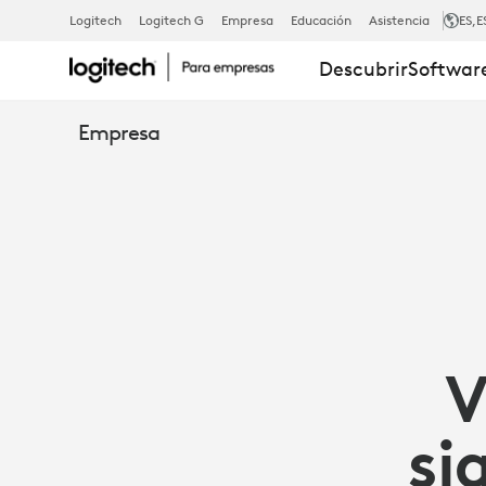
TRES
Logitech
Logitech G
Empresa
Educación
Asistencia
ES
,E
Descubrir
Software
FORMAS
Empresa
EN
LAS
QUE
V
LOGI
si