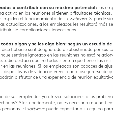
eados a contribuir con su máximo potencial:
los em
a activa en las reuniones si tienen dificultades técnica
e impiden el funcionamiento de su
webcam
. Si puede si
sas actualizaciones, a los empleados les resultará más se
tribuir sin complicaciones innecesarias.
todos oigan y se les oiga bien:
según un estudio de
 dice haberse sentido ignorada o subestimada por sus c
unque sentirse ignorado en las reuniones no está relacio
 estudio destaca que no todos sienten que tienen las mi
ar en las reuniones. Si los empleados son capaces de ajus
us dispositivos de videoconferencia para asegurarse de 
 podrán disfrutar de una experiencia de reunión equitativ
ipo de sus empleados ya ofrezca soluciones a los problem
echarlas? Afortunadamente, no es necesario mucho tie
s personas. El
software
puede capacitar a su equipo para