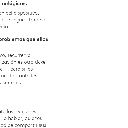
cnológicos.
n del dispositivo,
 que lleguen tarde a
nido.
problemas que ellos
o, recurren al
zación es otro ticke
TI, pero si los
uenta, tanto los
y ser más
e las reuniones.
llo hablar, quienes
idad de compartir sus