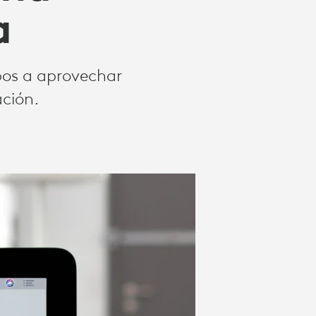
a
pos a aprovechar
ación.