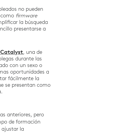
pleados no pueden
s, como
firmware
mplificar la búsqueda
ncillo presentarse a
 Catalyst
, una de
olegas durante las
nado con un sexo o
smas oportunidades a
tar fácilmente la
que se presentan como
a.
as anteriores, pero
mpo de formación
 ajustar la