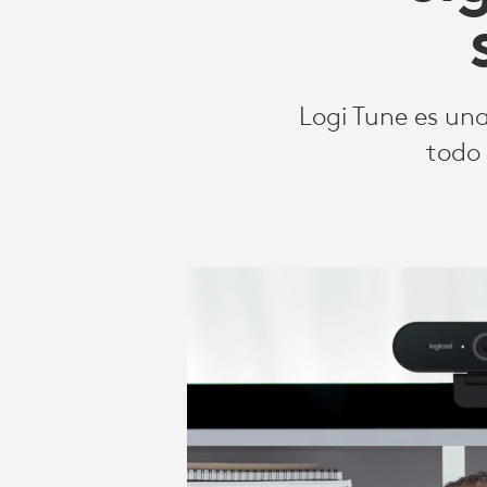
TUNE
MEJORA
Logi Tune es un
todo 
LAS
VIDEOCONFE