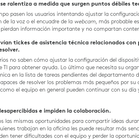
se ralentiza a medida que surgen puntos débiles te
o pasen los usuarios intentando ajustar la configuració
de la voz o el encuadre de la
webcam
, más probable es
se pierdan información importante y no compartan conte
ían tickes de asistencia técnica relacionados con 
esolver.
ios no saben cómo ajustar la configuración del dispositiv
TI para obtener ayuda. Lo último que necesita su organi
nica en la lista de tareas pendientes del departamento de 
apaces de resolver los problemas más pequeños por su c
como el equipo en general pueden continuar con su día 
esapercibidas e impiden la colaboración.
 las mismas oportunidades para compartir ideas durant
uienes trabajan en la oficina les puede resultar más senci
den tener dificultades con el equipo y perder la oportun