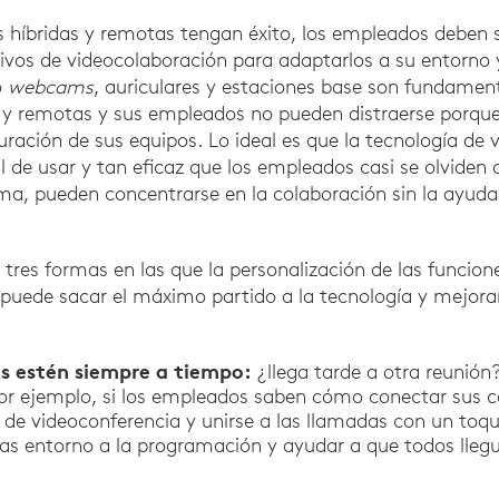
s híbridas y remotas tengan éxito, los empleados deben 
tivos de videocolaboración para adaptarlos a su entorno 
o
webcams
, auriculares y estaciones base son fundament
s y remotas y sus empleados no pueden distraerse porque 
guración de sus equipos. Lo ideal es que la tecnología de
l de usar y tan eficaz que los empleados casi se olviden d
rma, pueden concentrarse en la colaboración sin la ayud
tres formas en las que la personalización de las funcione
puede sacar el máximo partido a la tecnología y mejorar 
s estén siempre a tiempo:
¿llega tarde a otra reunión
or ejemplo, si los empleados saben cómo conectar sus c
 de videoconferencia y unirse a las llamadas con un toqu
mas entorno a la programación y ayudar a que todos llegu